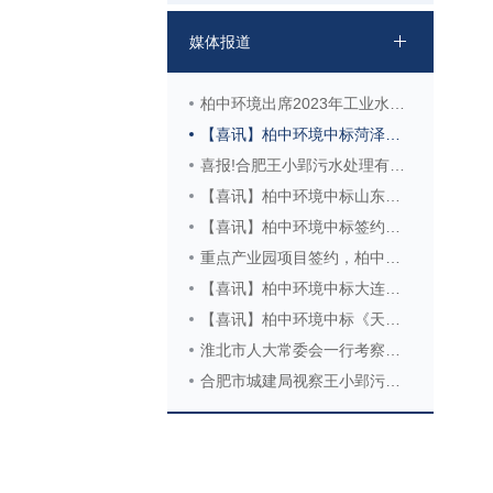
媒体报道
柏中环境出席2023年工业水大会并做主题报告
【喜讯】柏中环境中标菏泽市第四污水处理厂工程特许经营权
喜报!合肥王小郢污水处理有限公司“一期氧化沟技改”项目荣获政府“绿色奖补”
【喜讯】柏中环境中标山东万盛环保岛（一期）项目
【喜讯】柏中环境中标签约慈溪市排水有限公司北部污水处理厂委托运营管理服务采购项目
重点产业园项目签约，柏中深度布局海南市场
【喜讯】柏中环境中标大连长兴岛（西中岛）石化产业基地—新材料产业园基础设施配套工程西中岛北部公用工程能源中心污水处理项目
【喜讯】柏中环境中标《天长市东市区污水处理厂新建工程总承包及运维项目》
淮北市人大常委会一行考察调研合肥王小郢污水处理有限公司
合肥市城建局视察王小郢污水处理有限公司安全生产工作